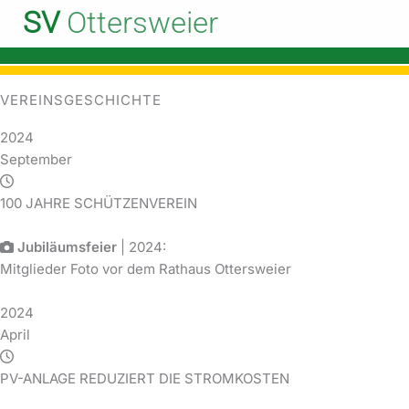
Zum
SV
Ottersweier
Inhalt
Start
Der Verein
Vereinsgeschichte
springen
VEREINSGESCHICHTE
2024
September
100 JAHRE SCHÜTZENVEREIN
Jubiläumsfeier
| 2024:
Mitglieder Foto vor dem Rathaus Ottersweier
2024
April
PV-ANLAGE REDUZIERT DIE STROMKOSTEN