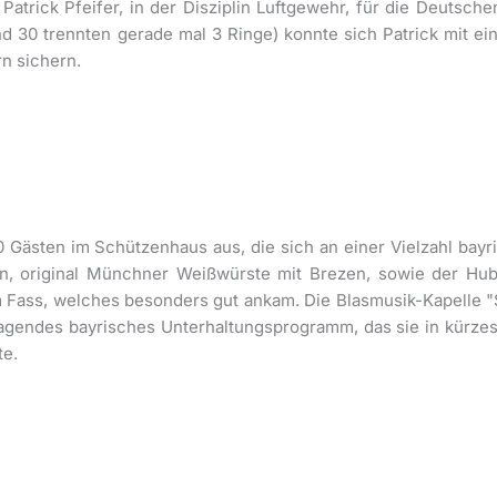
ick Pfeifer, in der Disziplin Luftgewehr, für die Deutschen 
und 30 trennten gerade mal 3 Ringe) konnte sich Patrick mit 
rn sichern.
0 Gästen im Schützenhaus aus, die sich an einer Vielzahl bayr
xen, original Münchner Weißwürste mit Brezen, sowie der Hub
m Fass, welches besonders gut ankam. Die Blasmusik-Kapelle "S
gendes bayrisches Unterhaltungsprogramm, das sie in kürzeste
te.