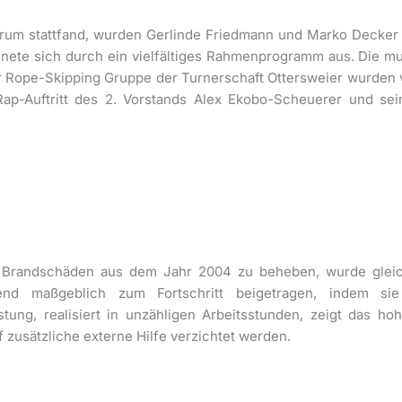
ntrum stattfand, wurden Gerlinde Friedmann und Marko Decke
nete sich durch ein vielfältiges Rahmenprogramm aus. Die mus
 Rope-Skipping Gruppe der Turnerschaft Ottersweier wurden
ap-Auftritt des 2. Vorstands Alex Ekobo-Scheuerer und sein
e Brandschäden aus dem Jahr 2004 zu beheben, wurde gle
ßend maßgeblich zum Fortschritt beigetragen, indem si
tung, realisiert in unzähligen Arbeitsstunden, zeigt das h
zusätzliche externe Hilfe verzichtet werden.