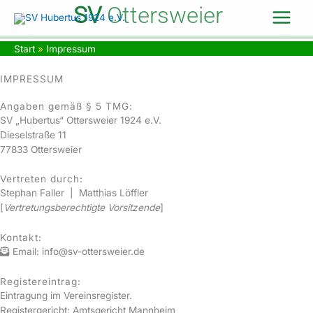
Zum
SV
Ottersweier
Inhalt
springen
Start
Impressum
IMPRESSUM
Angaben gemäß § 5 TMG:
SV „Hubertus“ Ottersweier 1924 e.V.
Dieselstraße 11
77833 Ottersweier
Vertreten durch:
Stephan Faller | Matthias Löffler
[
Vertretungsberechtigte Vorsitzende
]
Kontakt:
Email: info@sv-ottersweier.de
Registereintrag:
Eintragung im Vereinsregister.
Registergericht: Amtsgericht Mannheim