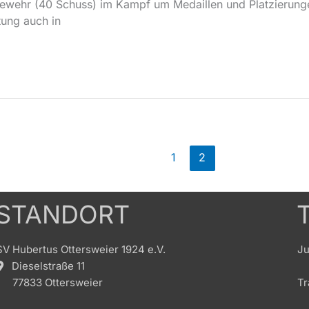
tgewehr (40 Schuss) im Kampf um Medaillen und Platzierung
tung auch in
1
2
STANDORT
SV Hubertus Ottersweier 1924 e.V.
Ju
Dieselstraße 11
77833 Ottersweier
Tr