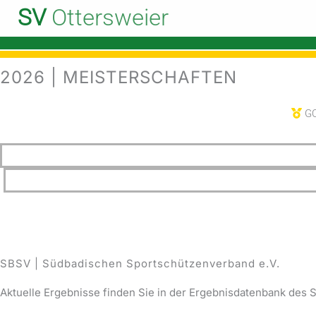
Zum
SV
Ottersweier
Inhalt
Start
Sportliches
Meisterschaften
2026 | Ergebnisse
springen
2026 | MEISTERSCHAFTEN
GO
SBSV | Südbadischen Sportschützenverband e.V.
Aktuelle Ergebnisse finden Sie in der Ergebnisdatenbank des 