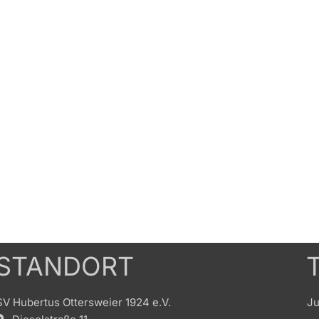
STANDORT
SV Hubertus Ottersweier 1924 e.V.
Ju