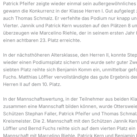
Patrick Pfeifer zeigte wieder einmal sein außergewöhnliche
gewann die Konkurrenz in der Klasse Herren I. Gut aufgelegt 
auch Thomas Schmalz. Er verfehlte das Podium nur knapp un
Vierter. Jannik und Patrick Kern wussten auf den Plätzen 8 u
überzeugen wie Marcelino Riehle, der in seinem ersten Jahr
einen achtbaren 23. Platz erreichte.
In der nächsthöheren Altersklasse, den Herren II, konnte Step
wieder einen Podiumsplatz sichern und wurde sehr guter Zwe
siebten Platz reihte sich Benjamin Komm ein, unmittelbar gef
Fuchs. Matthias Löffler vervollständigte das gute Ergebnis de
Herren II auf dem 10. Platz.
In der Mannschaftswertung, in der Teilnehmer aus beiden Kl
zusammen eine Mannschaft bilden können, wurde Ottersweier
Schützen Stephan Faller, Patrick Pfeifer und Thomas Schmal
Kreismeister. Die 2. Mannschaft mit den Schützen Jannik Ker
Löffler und Bernd Fuchs reihte sich auf dem vierten Platz ein 
Mannschaft mit Marcelino Riehle, Patrick Kern und Benjami