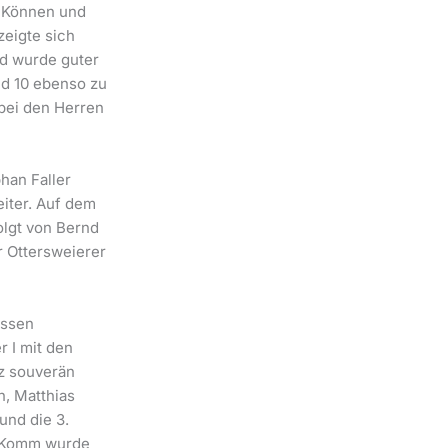
s Können und
zeigte sich
d wurde guter
nd 10 ebenso zu
 bei den Herren
han Faller
iter. Auf dem
olgt von Bernd
r Ottersweierer
assen
 I mit den
z souverän
n, Matthias
und die 3.
n Komm wurde