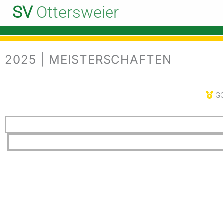
Zum
SV
Ottersweier
Inhalt
Start
Sportliches
Meisterschaften
Ergebnisse
springen
2025 | MEISTERSCHAFTEN
GO