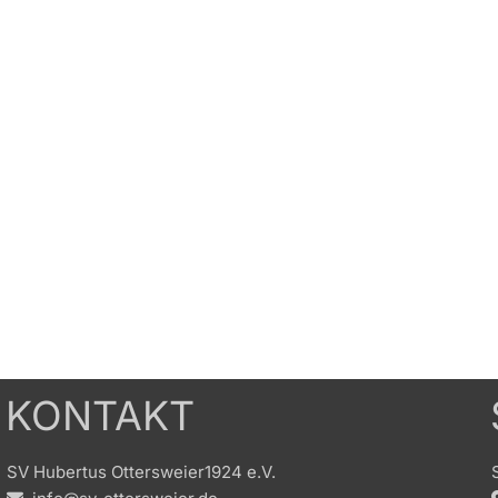
KONTAKT
SV Hubertus Ottersweier1924 e.V.