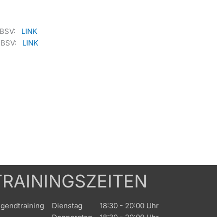
 SBSV:
LINK
 SBSV:
LINK
TRAININGSZEITEN
gendtraining
Dienstag
18:30 - 20:00 Uhr