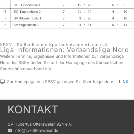
5
SG Dundenheim 1
7
15
:
20
6
:
8
6
SGi Kuppenheim 2
7
11
:
24
4
:
10
7
SV B-Baden Balg 1
7
9
:
26
4
:
10
8
SV Hügelsheim 2
7
4
:
31
0
:
14
SBSV | Südbadischen Sportschützenverband e.V.
Liga Informationen: Verbandsliga Nord
Weitere Termine, Ergebnisse und Informationen zur Verbandsliga
Nord des SBSV finden Sie auf der Homepage des Südbadischen
Sportschützenverband e.V.
Zur Homepage des SBSV gelangen Sie über folgenden:
LINK
KONTAKT
SV Hubertus Ottersweier1924 e.V.
info@sv-ottersweier.de