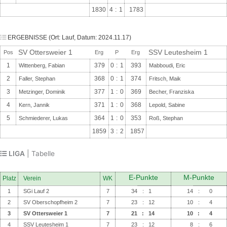
1830
4
:
1
1783
ERGEBNISSE (Ort: Lauf, Datum: 2024.11.17)
SV Ottersweier 1
SSV Leutesheim 1
Pos
Erg
P
Erg
1
379
0
:
1
393
Wittenberg, Fabian
Mabboudi, Eric
2
368
0
:
1
374
Faller, Stephan
Fritsch, Maik
3
377
1
:
0
369
Metzinger, Dominik
Becher, Franziska
4
371
1
:
0
368
Kern, Jannik
Lepold, Sabine
5
364
1
:
0
353
Schmiederer, Lukas
Roß, Stephan
1859
3
:
2
1857
LIGA
| Tabelle
Platz
Verein
WK
1
SGi Lauf 2
7
34
:
1
14
:
0
2
SV Oberschopfheim 2
7
23
:
12
10
:
4
3
SV Ottersweier 1
7
21
:
14
10
:
4
4
SSV Leutesheim 1
7
23
:
12
8
:
6