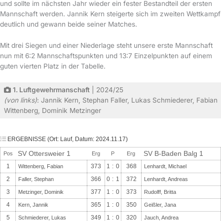
und sollte im nächsten Jahr wieder ein fester Bestandteil der ersten
Mannschaft werden. Jannik Kern steigerte sich im zweiten Wettkampf
deutlich und gewann beide seiner Matches.
Mit drei Siegen und einer Niederlage steht unsere erste Mannschaft
nun mit 6:2 Mannschaftspunkten und 13:7 Einzelpunkten auf einem
guten vierten Platz in der Tabelle.
1. Luftgewehrmanschaft
| 2024/25
(von links)
: Jannik Kern, Stephan Faller, Lukas Schmiederer, Fabian
Wittenberg, Dominik Metzinger
ERGEBNISSE (Ort: Lauf, Datum: 2024.11.17)
SV Ottersweier 1
SV B-Baden Balg 1
Pos
Erg
P
Erg
1
373
1
:
0
368
Wittenberg, Fabian
Lenhardt, Michael
2
366
0
:
1
372
Faller, Stephan
Lenhardt, Andreas
3
377
1
:
0
373
Metzinger, Dominik
Rudolff, Britta
4
365
1
:
0
350
Kern, Jannik
Geißler, Jana
5
349
1
:
0
320
Schmiederer, Lukas
Jauch, Andrea