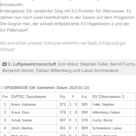
Einzelpunkt.
Endergebnis: Ein verdienter Sieg mit 3:2 Punkten für Ottersweier. Es
stehen nun noch zwei Heimkämpfe in der Saison auf dem Programm.
Die Gegner hier, der aktuell drittplatzierte SV Hügelsheim 2 und der
SV Plittersdorf.
Wir wünschen unseren Schützen weiterhin viel Spaß, Erfolg und gut
Schuss!
2. Luftgewehrmanschaft
(von links)
: Stephan Faller, Bernd Fuchs,
Benjamin Komm, Fabian Wittenberg und Lukas Schmiederer
ERGEBNISSE (Ort: Sandweier, Datum: 2024.01.12)
SVPSC Sandweier
SV Ottersweier 2
Pos
Erg
P
Erg
1
372
1
:
0
365
Braun, Katharina
Faller, Stephan
2
378
1
:
0
368
Kraus, Gina
Wittenberg, Fabian
3
367
0
:
1
379
Schall, Sophie
Fuchs, Bernd
4
361
0
:
1
369
Ulrich, Martina
Schmiederer, Lukas