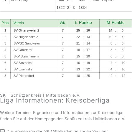
5
344
0
:
1
353
Bleß, Henry
Komm, Benjamin
1822
2
:
3
1834
Platz
Verein
WK
1
SV Ottersweier 2
7
25
:
10
14
:
0
2
SV Hügelsheim 2
7
22
:
13
10
:
4
3
SVPSC Sandweier
7
21
:
14
8
:
6
4
SV Obertsrot
7
18
:
17
8
:
6
5
SKV Steinmauern
7
15
:
20
6
:
8
6
SV Sinzheim
7
16
:
19
4
:
10
7
SV Eisental 2
7
13
:
22
4
:
10
8
SV Plittersdorf
7
10
:
25
2
:
12
SK | Schützenkreis I Mittelbaden e.V.
Liga Informationen: Kreisoberliga
Weitere Termine, Ergebnisse und Informationen zur Kreisoberliga
finden Sie auf der Homepage des Schützenkreis I Mittelbaden e.V.
Zur Homepage des SK Mittelbaden gelangen Sie über