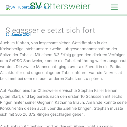
Zum
SV
Ottersweier
Inhalt
springen
Siegesserie setzt sich fort
16. Januar 2024
Auch im fünften, von insgesamt sieben Wettkämpfen in der
Kreisoberliga, steht unsere zweite Luftgewehrmannschaft an der
Spitze der Tabelle. Mit einem 3:2 Erfolg gegen den direkten Verfolger,
dem SVPSC Sandweier, konnte die Tabellenführung weiter ausgebaut
werden. Die zweite Mannschaft ging zuvor als Favorit in die Partie.
Als aktueller und ungeschlagener Tabellenführer war die Nervosität
bestimmt bei dem ein oder anderen Schützen zu spüren.
Auf Position eins für Ottersweier erwischte Stephan Faller keinen
guten Start, und lag bereits nach den ersten 10 Schüssen mit sechs
Ringen hinter seiner Gegnerin Katharina Braun. Am Ende konnte seine
Konkurrentin diesen auch über die Ziellinie bringen. Stephan musste
sich mit 365 zu 372 Ringen geschlagen geben.
Auch Fabian Wittenberg fand an diesem Abend nicht zu seiner