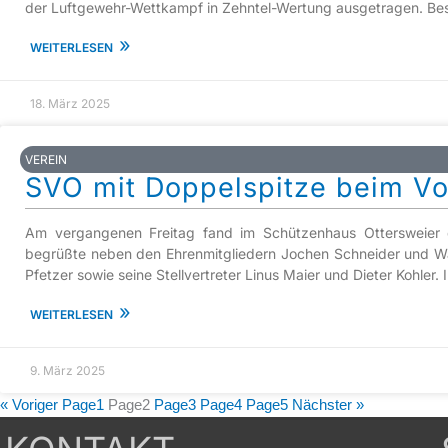
der Luftgewehr-Wettkampf in Zehntel-Wertung ausgetragen. Beso
»
WEITERLESEN
18. März 2025
VEREIN
SVO mit Doppelspitze beim Vo
Am vergangenen Freitag fand im Schützenhaus Ottersweier di
begrüßte neben den Ehrenmitgliedern Jochen Schneider und Wal
Pfetzer sowie seine Stellvertreter Linus Maier und Dieter Kohler
»
WEITERLESEN
9. März 2025
« Voriger
Page
1
Page
2
Page
3
Page
4
Page
5
Nächster »