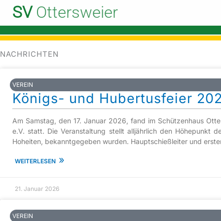
Zum
SV
Ottersweier
Inhalt
Start
Der Verein
Nachrichten
Seite 2
springen
NACHRICHTEN
VEREIN
Königs- und Hubertusfeier 20
Am Samstag, den 17. Januar 2026, fand im Schützenhaus Otters
e.V. statt. Die Veranstaltung stellt alljährlich den Höhepunk
Hoheiten, bekanntgegeben wurden. Hauptschießleiter und erster 
»
WEITERLESEN
21. Januar 2026
VEREIN